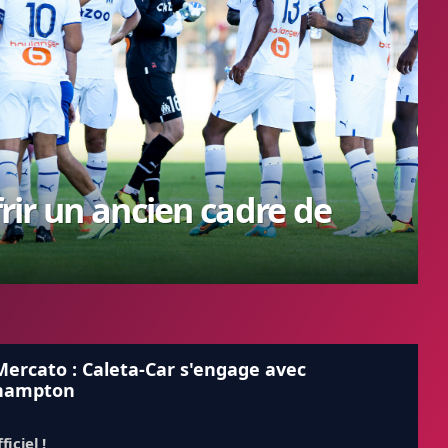
frir un ancien cadre de
ercato : Caleta-Car s'engage avec
hampton
ficiel !