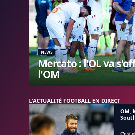
NEWS
Mercato : l'OL va s'of
l'OM
L'ACTUALITÉ FOOTBALL EN DIRECT
OM, M
Sout
C'est of