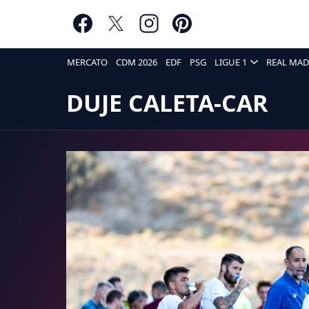
MERCATO
CDM 2026
EDF
PSG
LIGUE 1
REAL MAD
DUJE CALETA-CAR