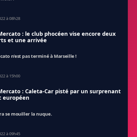
022 à 08h28
ercato : le club phocéen vise encore deux
ts et une arrivée
cato n’est pas terminé à Marseille !
022 à 15h00
ercato : Caleta-Car pisté par un surprenant
t européen
dra se mouiller la nuque.
022 à 09h45