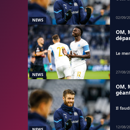
02/09/2
NEWS
OM, M
dépar
Le mer
27/08/2
NEWS
OM, M
géan
Il fau
12/08/2
NEWS