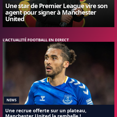
Une star de Premier League vire son
FC BARCELONE
agent pour signer à Manchester
MANCHESTER UNITED
United
CHELSEA
ARSENAL
BAYERN
L'AVIS DE LA RÉDAC'
L'ACTUALITÉ FOOTBALL EN DIRECT
NEWS
Une recrue offerte sur un plateau,
Manchester United la remballe !