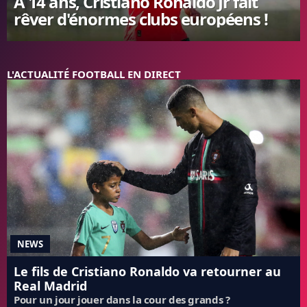
A 14 ans, Cristiano Ronaldo Jr fait
rêver d'énormes clubs européens !
FC BARCELONE
MANCHESTER UNITED
CHELSEA
ARSENAL
L'ACTUALITÉ FOOTBALL EN DIRECT
BAYERN
L'AVIS DE LA RÉDAC'
NEWS
Le fils de Cristiano Ronaldo va retourner au
Real Madrid
Pour un jour jouer dans la cour des grands ?