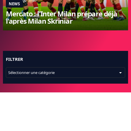
NEWS
FC BARCELONE
Mercato : l'Inter Milan prépare déjà
MANCHESTER UNITED
l'après Milan Skriniar
CHELSEA
ARSENAL
BAYERN
L'AVIS DE LA RÉDAC'
FILTRER