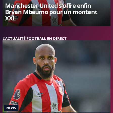
Manchester United s'offre enfin
FC BARCELONE
Bryan Mbeumo pour un montant
MANCHESTER UNITED
XXL
CHELSEA
ARSENAL
BAYERN
L'AVIS DE LA RÉDAC'
L'ACTUALITÉ FOOTBALL EN DIRECT
NEWS