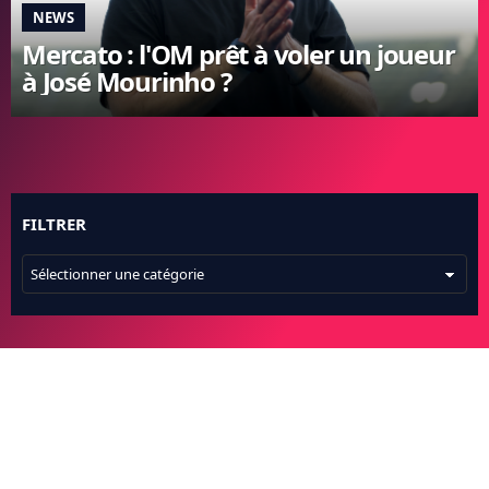
NEWS
FC BARCELONE
Mercato : l'OM prêt à voler un joueur
MANCHESTER UNITED
à José Mourinho ?
CHELSEA
ARSENAL
BAYERN
L'AVIS DE LA RÉDAC'
FILTRER