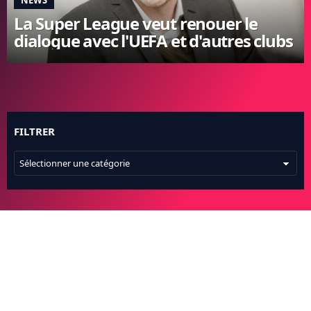
NEWS
FC BARCELONE
La Super League veut renouer le
MANCHESTER UNITED
dialogue avec l'UEFA et d'autres clubs
CHELSEA
ARSENAL
BAYERN
L'AVIS DE LA RÉDAC'
FILTRER