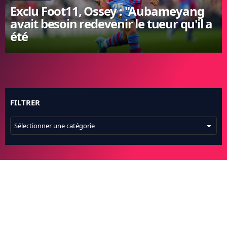
Exclu Foot11, Ossey : "Aubameyang
FC BARCELONE
avait besoin redevenir le tueur qu'il a
MANCHESTER UNITED
été
CHELSEA
ARSENAL
BAYERN
L'AVIS DE LA RÉDAC'
FILTRER