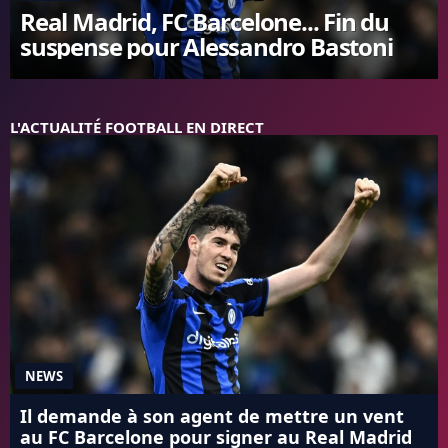
Real Madrid, FC Barcelone... Fin du
FC BARCELONE
suspense pour Alessandro Bastoni
MANCHESTER UNITED
CHELSEA
ARSENAL
BAYERN
L'ACTUALITÉ FOOTBALL EN DIRECT
L'AVIS DE LA RÉDAC'
NEWS
Il demande à son agent de mettre un vent
au FC Barcelone pour signer au Real Madrid