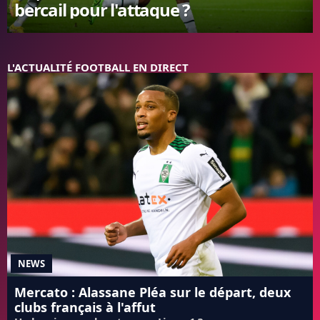
bercail pour l'attaque ?
FC BARCELONE
MANCHESTER UNITED
CHELSEA
L'ACTUALITÉ FOOTBALL EN DIRECT
ARSENAL
BAYERN
L'AVIS DE LA RÉDAC'
NEWS
Mercato : Alassane Pléa sur le départ, deux
clubs français à l'affut