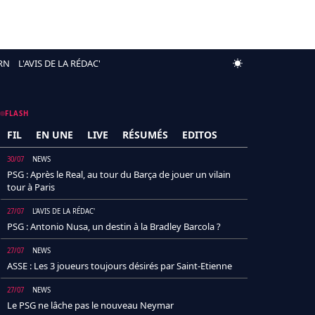
RN
L'AVIS DE LA RÉDAC'
FLASH
FIL
EN UNE
LIVE
RÉSUMÉS
EDITOS
30/07
NEWS
PSG : Après le Real, au tour du Barça de jouer un vilain
tour à Paris
27/07
L'AVIS DE LA RÉDAC'
PSG : Antonio Nusa, un destin à la Bradley Barcola ?
27/07
NEWS
ASSE : Les 3 joueurs toujours désirés par Saint-Etienne
27/07
NEWS
Le PSG ne lâche pas le nouveau Neymar