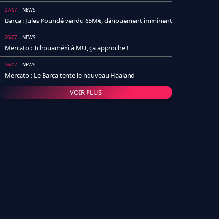
27/07
NEWS
Barça : Jules Koundé vendu 65M€, dénouement imminent
26/07
NEWS
Mercato : Tchouaméni à MU, ça approche !
26/07
NEWS
Mercato : Le Barça tente le nouveau Haaland
VOIR PLUS
26/07
NEWS
Real Madrid : Un socio annonce la date et le transfert de
Yan Diomande
25/07
NEWS
PSG : Après Arsenal, un autre club lâche l'affaire pour
Barcola
24/07
NEWS
Barça : Karim Adeyemi sème déjà la zizanie dans le
vestiaire !
24/07
L'AVIS DE LA RÉDAC'
Real Madrid : Pourquoi l'arrivée de Michael Olise va