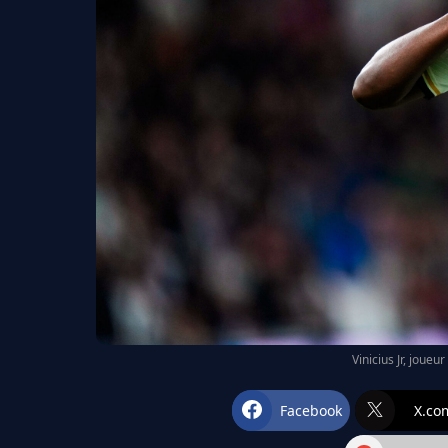
Vinicius Jr, joueu
Facebook
X.co