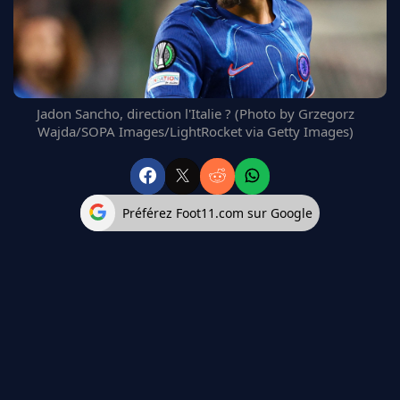
FC BARCELONE
MANCHESTER UNITED
CHELSEA
ARSENAL
BAYERN
Jadon Sancho, direction l'Italie ? (Photo by Grzegorz
L'AVIS DE LA RÉDAC'
Wajda/SOPA Images/LightRocket via Getty Images)
Préférez Foot11.com sur Google