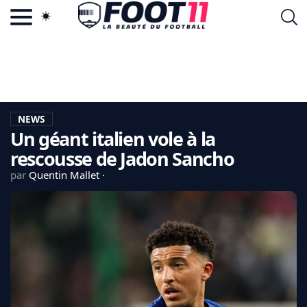
ACTU FOOTBALL POPULAIRE
FOOT11.COM
TAGS
LA TEAM
LA CHARTE
NEWS
VIE PRIVÉE
Un géant italien vole à la
CGU
CONTACTEZ-NOUS
rescousse de Jadon Sancho
par
Quentin Mallet
MERCATO
CDM 2026
EDF
PSG
LIGUE 1
REAL MADRID