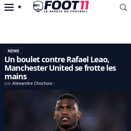
ACTU FOOTBALL POPULAIRE
FOOT11.COM
TAGS
LA TEAM
LA CHARTE
NEWS
VIE PRIVÉE
Un boulet contre Rafael Leao,
CGU
CONTACTEZ-NOUS
Manchester United se frotte les
mains
par
Alexandre Chochois
MERCATO
CDM 2026
EDF
PSG
LIGUE 1
REAL MADRID