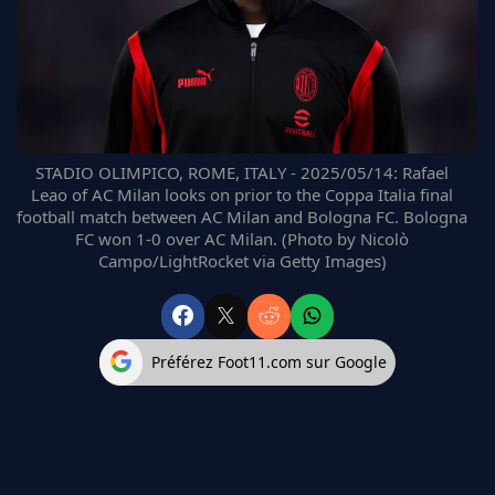
FC BARCELONE
MANCHESTER UNITED
CHELSEA
ARSENAL
BAYERN
L'AVIS DE LA RÉDAC'
STADIO OLIMPICO, ROME, ITALY - 2025/05/14: Rafael
Leao of AC Milan looks on prior to the Coppa Italia final
football match between AC Milan and Bologna FC. Bologna
FC won 1-0 over AC Milan. (Photo by Nicolò
Campo/LightRocket via Getty Images)
Préférez Foot11.com sur Google