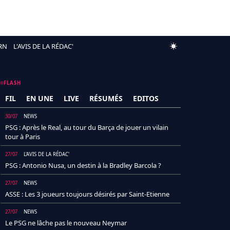
RN
L'AVIS DE LA RÉDAC'
FLASH
FIL
EN UNE
LIVE
RÉSUMÉS
EDITOS
30/07
NEWS
PSG : Après le Real, au tour du Barça de jouer un vilain
tour à Paris
27/07
L'AVIS DE LA RÉDAC'
PSG : Antonio Nusa, un destin à la Bradley Barcola ?
27/07
NEWS
ASSE : Les 3 joueurs toujours désirés par Saint-Etienne
27/07
NEWS
Le PSG ne lâche pas le nouveau Neymar