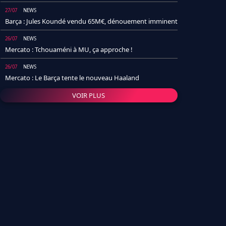
27/07
NEWS
Barça : Jules Koundé vendu 65M€, dénouement imminent
26/07
NEWS
Mercato : Tchouaméni à MU, ça approche !
26/07
NEWS
Mercato : Le Barça tente le nouveau Haaland
VOIR PLUS
26/07
NEWS
Real Madrid : Un socio annonce la date et le transfert de
Yan Diomande
25/07
NEWS
PSG : Après Arsenal, un autre club lâche l'affaire pour
Barcola
24/07
NEWS
Barça : Karim Adeyemi sème déjà la zizanie dans le
vestiaire !
24/07
L'AVIS DE LA RÉDAC'
Real Madrid : Pourquoi l'arrivée de Michael Olise va