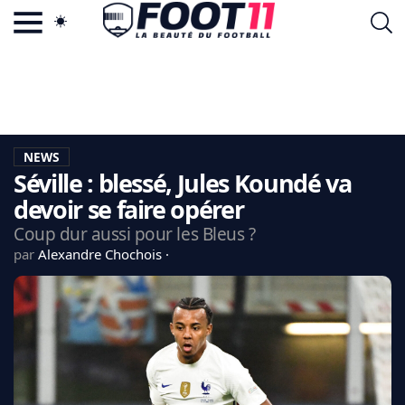
ACTU FOOTBALL POPULAIRE
FOOT11.COM
TAGS
LA TEAM
LA CHARTE
NEWS
VIE PRIVÉE
Séville : blessé, Jules Koundé va
CGU
CONTACTEZ-NOUS
devoir se faire opérer
Coup dur aussi pour les Bleus ?
par
Alexandre Chochois
MERCATO
CDM 2026
EDF
PSG
LIGUE 1
REAL MADRID