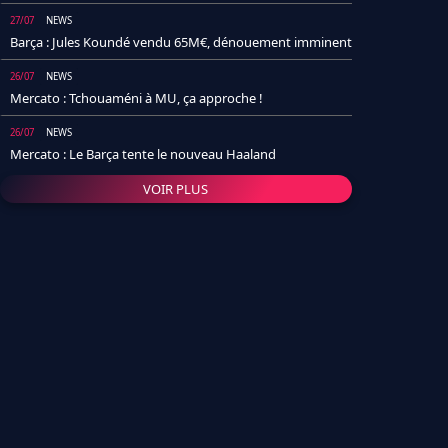
27/07
NEWS
Barça : Jules Koundé vendu 65M€, dénouement imminent
26/07
NEWS
Mercato : Tchouaméni à MU, ça approche !
26/07
NEWS
Mercato : Le Barça tente le nouveau Haaland
VOIR PLUS
26/07
NEWS
Real Madrid : Un socio annonce la date et le transfert de
Yan Diomande
25/07
NEWS
PSG : Après Arsenal, un autre club lâche l'affaire pour
Barcola
24/07
NEWS
Barça : Karim Adeyemi sème déjà la zizanie dans le
vestiaire !
24/07
L'AVIS DE LA RÉDAC'
Real Madrid : Pourquoi l'arrivée de Michael Olise va