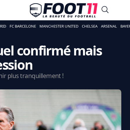
RID
FC BARCELONE
MANCHESTER UNITED
CHELSEA
ARSENAL
BAYE
Puel confirmé mais
ession
ir plus tranquillement !