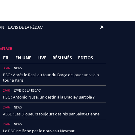
RN
L'AVIS DE LA RÉDAC'
FLASH
FIL
EN UNE
LIVE
RÉSUMÉS
EDITOS
30/07
NEWS
PSG : Après le Real, au tour du Barça de jouer un vilain
tour à Paris
27/07
L'AVIS DE LA RÉDAC'
PSG : Antonio Nusa, un destin à la Bradley Barcola ?
27/07
NEWS
ASSE : Les 3 joueurs toujours désirés par Saint-Etienne
27/07
NEWS
Le PSG ne lâche pas le nouveau Neymar