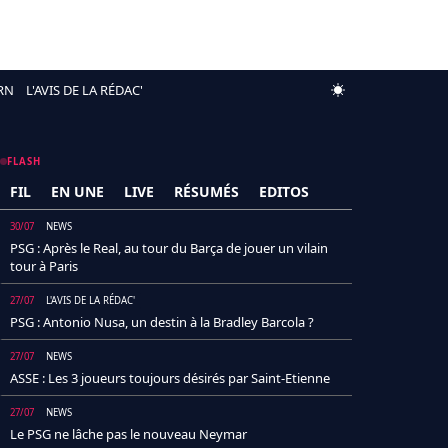
RN
L'AVIS DE LA RÉDAC'
FLASH
FIL
EN UNE
LIVE
RÉSUMÉS
EDITOS
30/07
NEWS
PSG : Après le Real, au tour du Barça de jouer un vilain
tour à Paris
27/07
L'AVIS DE LA RÉDAC'
PSG : Antonio Nusa, un destin à la Bradley Barcola ?
27/07
NEWS
ASSE : Les 3 joueurs toujours désirés par Saint-Etienne
27/07
NEWS
Le PSG ne lâche pas le nouveau Neymar