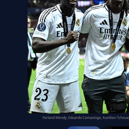
Ferland Mendy, Eduardo Camavinga, Aurélien Tchouamé