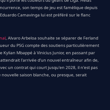
u'il porte les couleurs du géant de Liga. Hélas
concurrence, son temps de jeu est famélique depuis
Eduardo Camavinga lui est préféré sur le flanc
nal
, Alvaro Arbeloa souhaite se séparer de Ferland
joueur du PSG compte des soutiens particulièrement
e Kylian Mbappé à Vinicius Junior, en passant par
ttendrait l'arrivée d'un nouvel entraîneur afin de,
ec un contrat qui court jusqu'en 2028, il n'est pas
 nouvelle saison blanche, ou presque, serait