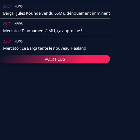
27/07
NEWS
Barça : Jules Koundé vendu 65M€, dénouement imminent
26/07
NEWS
Mercato : Tchouaméni à MU, ça approche !
26/07
NEWS
Mercato : Le Barça tente le nouveau Haaland
VOIR PLUS
26/07
NEWS
Real Madrid : Un socio annonce la date et le transfert de
Yan Diomande
25/07
NEWS
PSG : Après Arsenal, un autre club lâche l'affaire pour
Barcola
24/07
NEWS
Barça : Karim Adeyemi sème déjà la zizanie dans le
vestiaire !
24/07
L'AVIS DE LA RÉDAC'
Real Madrid : Pourquoi l'arrivée de Michael Olise va