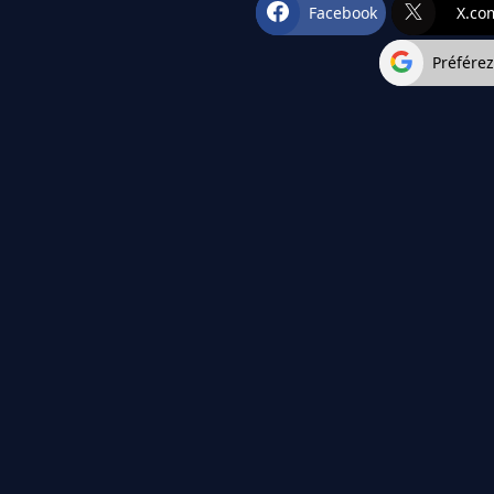
Facebook
X.co
Préfére