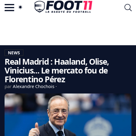
ACTU FOOTBALL POPULAIRE
FOOT11.COM
TAGS
LA TEAM
LA CHARTE
NEWS
VIE PRIVÉE
Real Madrid : Haaland, Olise,
CGU
CONTACTEZ-NOUS
Vinicius... Le mercato fou de
Florentino Pérez
par
Alexandre Chochois
MERCATO
CDM 2026
EDF
PSG
LIGUE 1
REAL MADRID