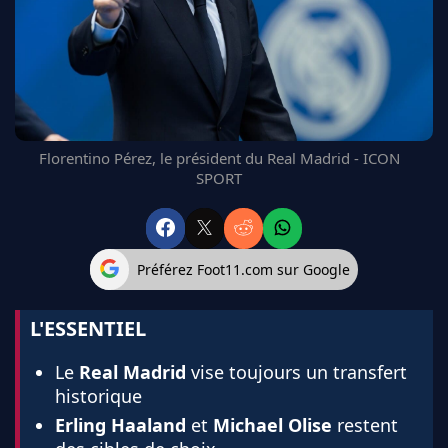
FC BARCELONE
MANCHESTER UNITED
CHELSEA
ARSENAL
BAYERN
L'AVIS DE LA RÉDAC'
Florentino Pérez, le président du Real Madrid - ICON
SPORT
Préférez Foot11.com sur Google
L'ESSENTIEL
Le
Real Madrid
vise toujours un transfert
historique
Erling Haaland
et
Michael Olise
restent