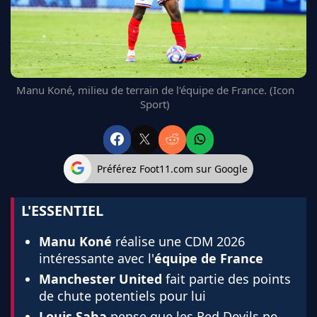
FC BARCELONE
MANCHESTER UNITED
CHELSEA
ARSENAL
BAYERN
Manu Koné, milieu de terrain de l'équipe de France. (Icon
L'AVIS DE LA RÉDAC'
Sport)
Préférez Foot11.com sur Google
L'ESSENTIEL
Manu Koné
réalise une CDM 2026
intéressante avec l'
équipe de France
Manchester United
fait partie des points
de chute potentiels pour lui
Louis Saha
pense que les Red Devils ne