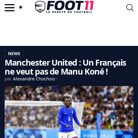
ACTU FOOTBALL POPULAIRE
FOOT11.COM
TAGS
LA TEAM
LA CHARTE
NEWS
VIE PRIVÉE
Manchester United : Un Français
CGU
CONTACTEZ-NOUS
ne veut pas de Manu Koné !
par
Alexandre Chochois
MERCATO
CDM 2026
EDF
PSG
LIGUE 1
REAL MADRID