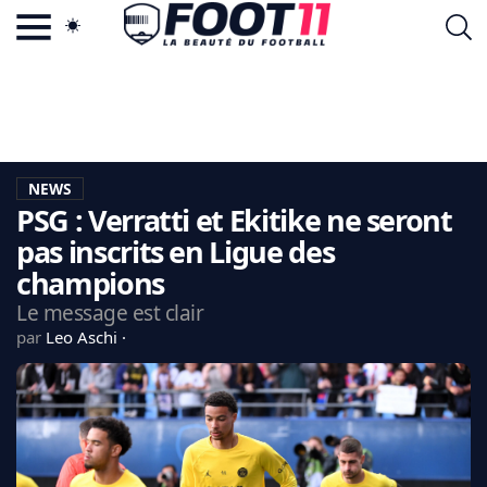
ACTU FOOTBALL POPULAIRE
FOOT11.COM
TAGS
LA TEAM
LA CHARTE
NEWS
VIE PRIVÉE
PSG : Verratti et Ekitike ne seront
CGU
CONTACTEZ-NOUS
pas inscrits en Ligue des
champions
Le message est clair
par
Leo Aschi
MERCATO
CDM 2026
EDF
PSG
LIGUE 1
REAL MADRID