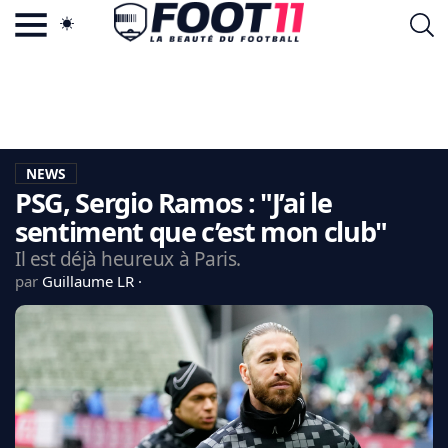
ACTU FOOTBALL POPULAIRE
FOOT11.COM
TAGS
LA TEAM
LA CHARTE
NEWS
VIE PRIVÉE
PSG, Sergio Ramos : "J’ai le
CGU
CONTACTEZ-NOUS
sentiment que c’est mon club"
Il est déjà heureux à Paris.
par
Guillaume LR
MERCATO
CDM 2026
EDF
PSG
LIGUE 1
REAL MADRID