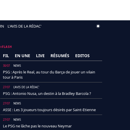
RN
L'AVIS DE LA RÉDAC'
FLASH
FIL
EN UNE
LIVE
RÉSUMÉS
EDITOS
30/07
NEWS
PSG : Après le Real, au tour du Barça de jouer un vilain
tour à Paris
27/07
L'AVIS DE LA RÉDAC'
PSG : Antonio Nusa, un destin à la Bradley Barcola ?
27/07
NEWS
ASSE : Les 3 joueurs toujours désirés par Saint-Etienne
27/07
NEWS
Le PSG ne lâche pas le nouveau Neymar