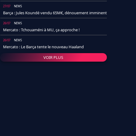
27/07
NEWS
Barça : Jules Koundé vendu 65M€, dénouement imminent
26/07
NEWS
Mercato : Tchouaméni à MU, ça approche !
26/07
NEWS
Mercato : Le Barça tente le nouveau Haaland
VOIR PLUS
26/07
NEWS
Real Madrid : Un socio annonce la date et le transfert de
Yan Diomande
25/07
NEWS
PSG : Après Arsenal, un autre club lâche l'affaire pour
Barcola
24/07
NEWS
Barça : Karim Adeyemi sème déjà la zizanie dans le
vestiaire !
24/07
L'AVIS DE LA RÉDAC'
Real Madrid : Pourquoi l'arrivée de Michael Olise va