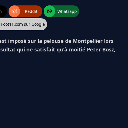
m
Reddit
Whatsapp
z Foot11.com sur Google
st imposé sur la pelouse de Montpellier lors
ésultat qui ne satisfait qu'à moitié Peter Bosz,