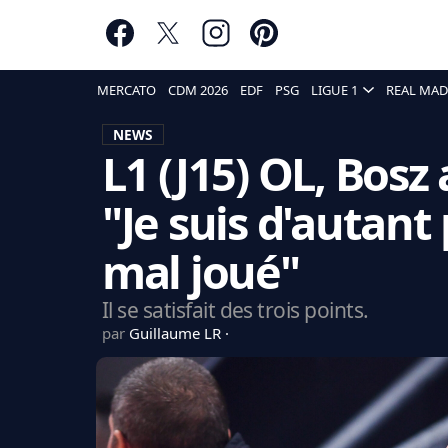
MERCATO
CDM 2026
EDF
PSG
LIGUE 1
REAL MAD
NEWS
L1 (J15) OL, Bosz
"Je suis d'autant
mal joué"
Il se satisfait des trois points.
par
Guillaume LR