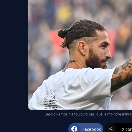
Sergio Ramos n'a toujours pas joué la moindre minute 
Facebook
X.co