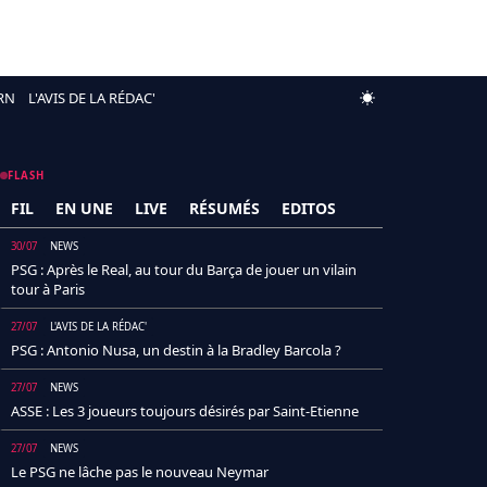
RN
L'AVIS DE LA RÉDAC'
FLASH
FIL
EN UNE
LIVE
RÉSUMÉS
EDITOS
30/07
NEWS
PSG : Après le Real, au tour du Barça de jouer un vilain
tour à Paris
27/07
L'AVIS DE LA RÉDAC'
PSG : Antonio Nusa, un destin à la Bradley Barcola ?
27/07
NEWS
ASSE : Les 3 joueurs toujours désirés par Saint-Etienne
27/07
NEWS
Le PSG ne lâche pas le nouveau Neymar