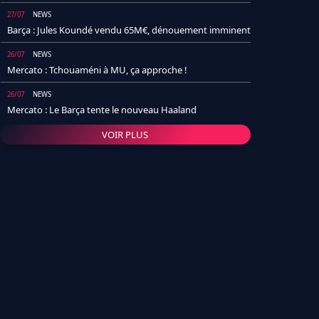
27/07
NEWS
Barça : Jules Koundé vendu 65M€, dénouement imminent
26/07
NEWS
Mercato : Tchouaméni à MU, ça approche !
26/07
NEWS
Mercato : Le Barça tente le nouveau Haaland
VOIR PLUS
26/07
NEWS
Real Madrid : Un socio annonce la date et le transfert de
Yan Diomande
25/07
NEWS
PSG : Après Arsenal, un autre club lâche l'affaire pour
Barcola
24/07
NEWS
Barça : Karim Adeyemi sème déjà la zizanie dans le
vestiaire !
24/07
L'AVIS DE LA RÉDAC'
Real Madrid : Pourquoi l'arrivée de Michael Olise va