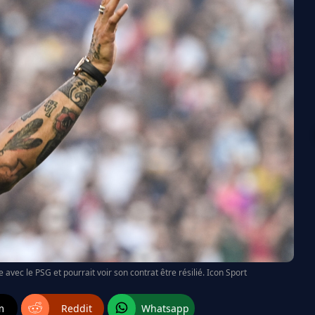
avec le PSG et pourrait voir son contrat être résilié. Icon Sport
m
Reddit
Whatsapp