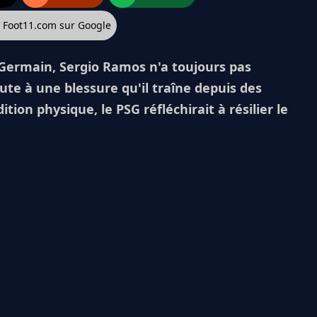
z Foot11.com sur Google
t-Germain, Sergio Ramos n'a toujours pas
aute à une blessure qu'il traîne depuis des
tion physique, le PSG réfléchirait à résilier le