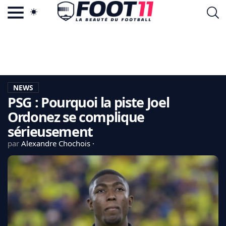
ACTU FOOTBALL POPULAIRE
FOOT11.COM
TAGS
LA TEAM
LA CHARTE
NEWS
VIE PRIVÉE
PSG : Pourquoi la piste Joel
CGU
CONTACTEZ-NOUS
Ordonez se complique
sérieusement
par
Alexandre Chochois
MERCATO
CDM 2026
EDF
PSG
LIGUE 1
REAL MADRID