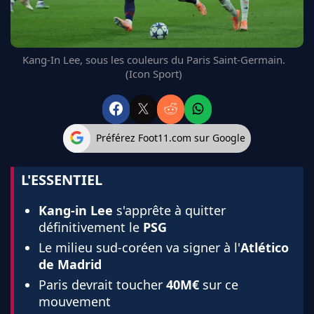
FC BARCELONE
MANCHESTER UNITED
CHELSEA
Kang-In Lee, sous les couleurs du Paris Saint-Germain.
ARSENAL
(Icon Sport)
BAYERN
L'AVIS DE LA RÉDAC'
Préférez Foot11.com sur Google
L'ESSENTIEL
Kang-in Lee
s'apprête à quitter
définitivement le
PSG
Le milieu sud-coréen va signer à l'
Atlético
de Madrid
Paris devrait toucher
40M€
sur ce
mouvement