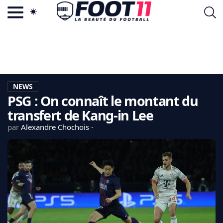
ACTU FOOTBALL POPULAIRE
FOOT11.COM
TAGS
LA TEAM
LA CHARTE
NEWS
VIE PRIVÉE
PSG : On connaît le montant du
CGU
CONTACTEZ-NOUS
transfert de Kang-in Lee
par
Alexandre Chochois
MERCATO
CDM 2026
EDF
PSG
LIGUE 1
REAL MADRID