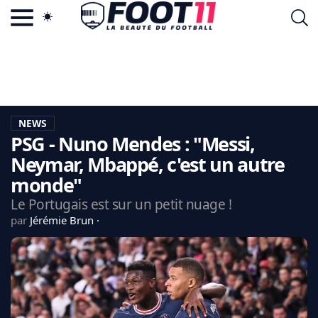
ACTU FOOTBALL POPULAIRE
FOOT11.COM
TAGS
LA TEAM
LA CHARTE
NEWS
VIE PRIVÉE
PSG - Nuno Mendes : "Messi,
CGU
CONTACTEZ-NOUS
Neymar, Mbappé, c'est un autre
monde"
Le Portugais est sur un petit nuage !
par
Jérémie Brun
MERCATO
CDM 2026
EDF
PSG
LIGUE 1
REAL MADRID