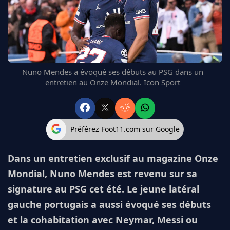
FC BARCELONE
MANCHESTER UNITED
CHELSEA
ARSENAL
BAYERN
Nuno Mendes a évoqué ses débuts au PSG dans un
L'AVIS DE LA RÉDAC'
entretien au Onze Mondial. Icon Sport
Préférez Foot11.com sur Google
Dans un entretien exclusif au magazine Onze
Mondial, Nuno Mendes est revenu sur sa
signature au PSG cet été. Le jeune latéral
gauche portugais a aussi évoqué ses débuts
et la cohabitation avec Neymar, Messi ou