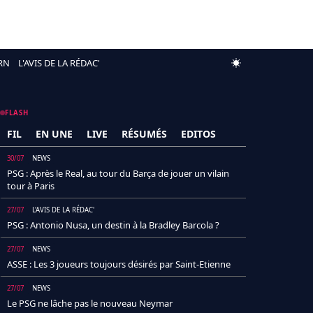
RN
L'AVIS DE LA RÉDAC'
FLASH
FIL
EN UNE
LIVE
RÉSUMÉS
EDITOS
30/07
NEWS
PSG : Après le Real, au tour du Barça de jouer un vilain
tour à Paris
27/07
L'AVIS DE LA RÉDAC'
PSG : Antonio Nusa, un destin à la Bradley Barcola ?
27/07
NEWS
ASSE : Les 3 joueurs toujours désirés par Saint-Etienne
27/07
NEWS
Le PSG ne lâche pas le nouveau Neymar