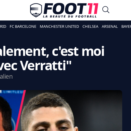
RID
FC BARCELONE
MANCHESTER UNITED
CHELSEA
ARSENAL
BAYE
nalement, c'est moi
vec Verratti"
talien