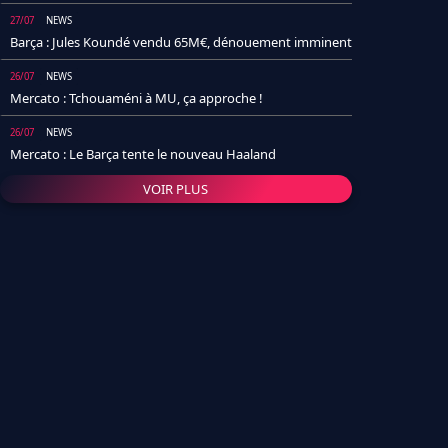
27/07
NEWS
Barça : Jules Koundé vendu 65M€, dénouement imminent
26/07
NEWS
Mercato : Tchouaméni à MU, ça approche !
26/07
NEWS
Mercato : Le Barça tente le nouveau Haaland
VOIR PLUS
26/07
NEWS
Real Madrid : Un socio annonce la date et le transfert de
Yan Diomande
25/07
NEWS
PSG : Après Arsenal, un autre club lâche l'affaire pour
Barcola
24/07
NEWS
Barça : Karim Adeyemi sème déjà la zizanie dans le
vestiaire !
24/07
L'AVIS DE LA RÉDAC'
Real Madrid : Pourquoi l'arrivée de Michael Olise va