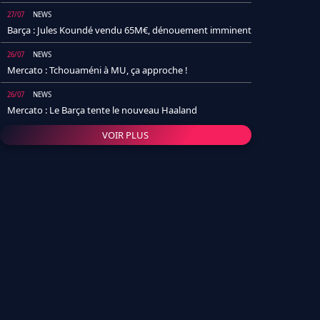
27/07
NEWS
Barça : Jules Koundé vendu 65M€, dénouement imminent
26/07
NEWS
Mercato : Tchouaméni à MU, ça approche !
26/07
NEWS
Mercato : Le Barça tente le nouveau Haaland
VOIR PLUS
26/07
NEWS
Real Madrid : Un socio annonce la date et le transfert de
Yan Diomande
25/07
NEWS
PSG : Après Arsenal, un autre club lâche l'affaire pour
Barcola
24/07
NEWS
Barça : Karim Adeyemi sème déjà la zizanie dans le
vestiaire !
24/07
L'AVIS DE LA RÉDAC'
Real Madrid : Pourquoi l'arrivée de Michael Olise va