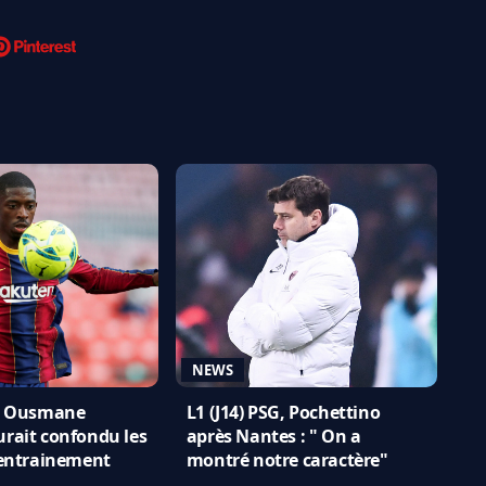
NEWS
 : Ousmane
L1 (J14) PSG, Pochettino
rait confondu les
après Nantes : " On a
'entrainement
montré notre caractère"