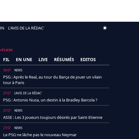
RN
L'AVIS DE LA RÉDAC'
FLASH
FIL
EN UNE
LIVE
RÉSUMÉS
EDITOS
30/07
NEWS
PSG : Après le Real, au tour du Barça de jouer un vilain
tour à Paris
27/07
L'AVIS DE LA RÉDAC'
PSG : Antonio Nusa, un destin à la Bradley Barcola ?
27/07
NEWS
ASSE : Les 3 joueurs toujours désirés par Saint-Etienne
27/07
NEWS
Le PSG ne lâche pas le nouveau Neymar