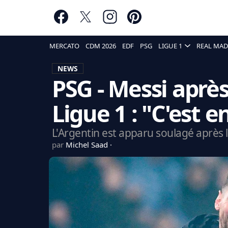
MERCATO
CDM 2026
EDF
PSG
LIGUE 1
REAL MAD
NEWS
PSG - Messi aprè
Ligue 1 : "C'est en
L'Argentin est apparu soulagé après la
par
Michel Saad