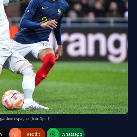
gardine espagnol (Icon Sport)
m
Reddit
Whatsapp