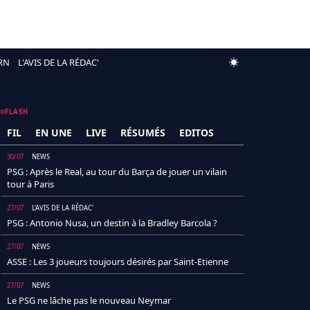
RN
L'AVIS DE LA RÉDAC'
FLASH
FIL
EN UNE
LIVE
RÉSUMÉS
EDITOS
30/07
NEWS
PSG : Après le Real, au tour du Barça de jouer un vilain
tour à Paris
27/07
L'AVIS DE LA RÉDAC'
PSG : Antonio Nusa, un destin à la Bradley Barcola ?
27/07
NEWS
ASSE : Les 3 joueurs toujours désirés par Saint-Etienne
27/07
NEWS
Le PSG ne lâche pas le nouveau Neymar