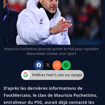
FC BARCELONE
MANCHESTER UNITED
CHELSEA
ARSENAL
BAYERN
L'AVIS DE LA RÉDAC'
Mauricio Pochettino pourrait quitter le PSG pour rejoindre
Manchester United. Icon Sport
Préférez Foot11.com sur Google
D'après les dernières informations de
FootMercato, le clan de Mauricio Pochettino,
entraîneur du PSG, aurait déjà contacté les