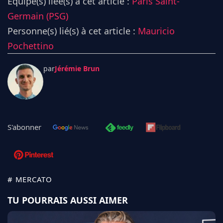
Équipe(s) liée(s) à cet article :
Paris Saint-
Germain (PSG)
Personne(s) lié(s) à cet article :
Mauricio
Pochettino
par
Jérémie Brun
S'abonner
# MERCATO
TU POURRAIS AUSSI AIMER