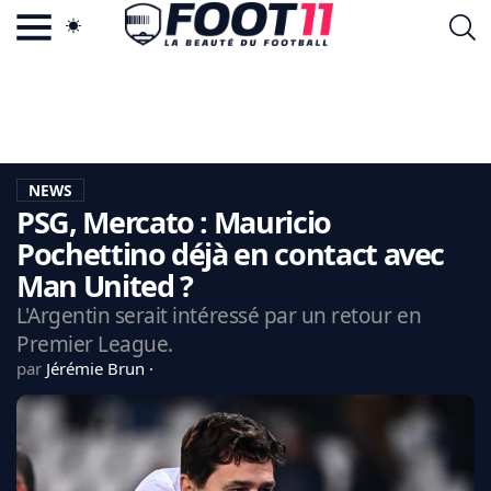
ACTU FOOTBALL POPULAIRE
FOOT11.COM
TAGS
LA TEAM
LA CHARTE
NEWS
VIE PRIVÉE
PSG, Mercato : Mauricio
CGU
CONTACTEZ-NOUS
Pochettino déjà en contact avec
Man United ?
L'Argentin serait intéressé par un retour en
Premier League.
MERCATO
par
Jérémie Brun
CDM 2026
EDF
PSG
LIGUE 1
REAL MADRID