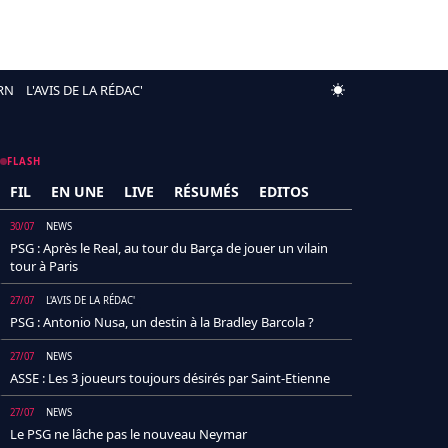
RN
L'AVIS DE LA RÉDAC'
FLASH
FIL
EN UNE
LIVE
RÉSUMÉS
EDITOS
30/07
NEWS
PSG : Après le Real, au tour du Barça de jouer un vilain
tour à Paris
27/07
L'AVIS DE LA RÉDAC'
PSG : Antonio Nusa, un destin à la Bradley Barcola ?
27/07
NEWS
ASSE : Les 3 joueurs toujours désirés par Saint-Etienne
27/07
NEWS
Le PSG ne lâche pas le nouveau Neymar