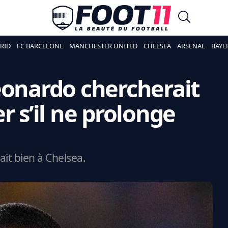
RID
FC BARCELONE
MANCHESTER UNITED
CHELSEA
ARSENAL
BAYE
eonardo chercherait
r s’il ne prolonge
ait bien à Chelsea.