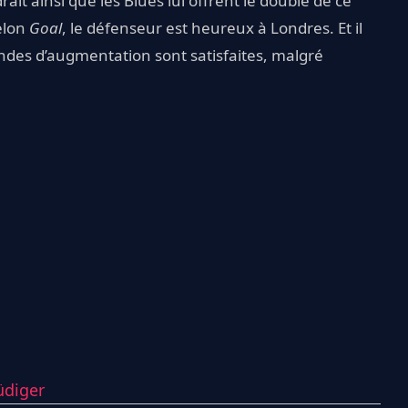
it ainsi que les Blues lui offrent le double de ce
selon
Goal
, le défenseur est heureux à Londres. Et il
andes d’augmentation sont satisfaites, malgré
üdiger