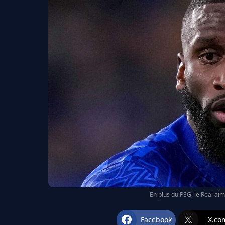
En plus du PSG, le Real aim
Facebook
X.co