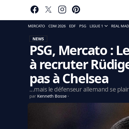
MERCATO
CDM 2026
EDF
PSG
LIGUE 1
REAL MAD
NEWS
PSG, Mercato : L
à recruter Rüdige
pas à Chelsea
...mais le défenseur allemand se plair
par
Kenneth Bosse