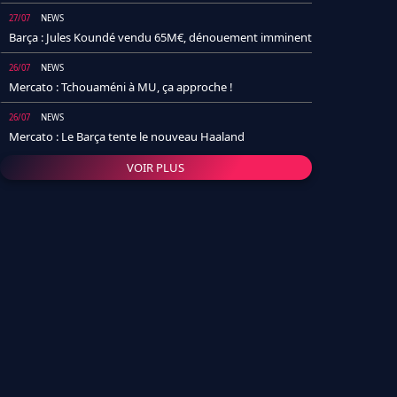
27/07
NEWS
Barça : Jules Koundé vendu 65M€, dénouement imminent
26/07
NEWS
Mercato : Tchouaméni à MU, ça approche !
26/07
NEWS
Mercato : Le Barça tente le nouveau Haaland
VOIR PLUS
26/07
NEWS
Real Madrid : Un socio annonce la date et le transfert de
Yan Diomande
25/07
NEWS
PSG : Après Arsenal, un autre club lâche l'affaire pour
Barcola
24/07
NEWS
Barça : Karim Adeyemi sème déjà la zizanie dans le
vestiaire !
24/07
L'AVIS DE LA RÉDAC'
Real Madrid : Pourquoi l'arrivée de Michael Olise va