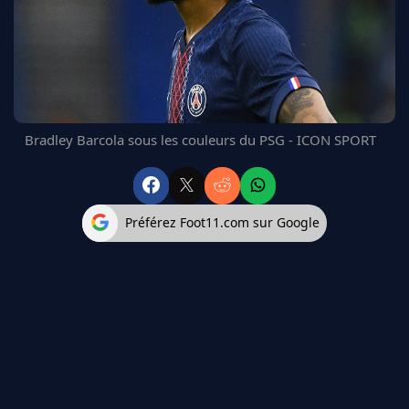
FC BARCELONE
MANCHESTER UNITED
CHELSEA
ARSENAL
BAYERN
L'AVIS DE LA RÉDAC'
Bradley Barcola sous les couleurs du PSG - ICON SPORT
Préférez Foot11.com sur Google