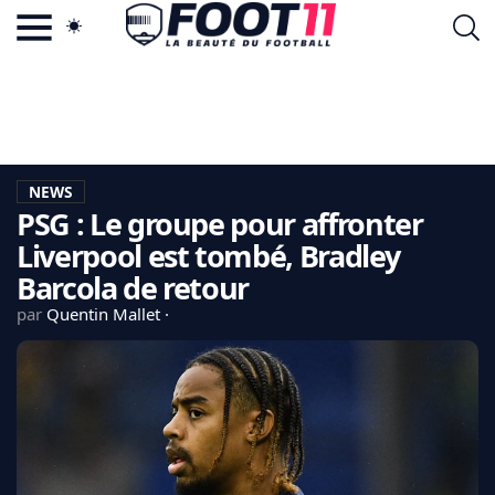
ACTU FOOTBALL POPULAIRE
FOOT11.COM
TAGS
LA TEAM
LA CHARTE
NEWS
VIE PRIVÉE
PSG : Le groupe pour affronter
CGU
CONTACTEZ-NOUS
Liverpool est tombé, Bradley
Barcola de retour
par
Quentin Mallet
MERCATO
CDM 2026
EDF
PSG
LIGUE 1
REAL MADRID