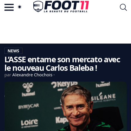
ACTU FOOTBALL POPULAIRE
FOOT11.COM
TAGS
LA TEAM
LA CHARTE
NEWS
VIE PRIVÉE
L’ASSE entame son mercato avec
CGU
CONTACTEZ-NOUS
le nouveau Carlos Baleba !
par
Alexandre Chochois
MERCATO
CDM 2026
EDF
PSG
LIGUE 1
REAL MADRID