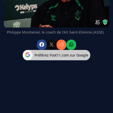
FC BARCELONE
MANCHESTER UNITED
CHELSEA
ARSENAL
BAYERN
Philippe Montanier, le coach de l'AS Saint-Etienne (ASSE)
L'AVIS DE LA RÉDAC'
Préférez Foot11.com sur Google