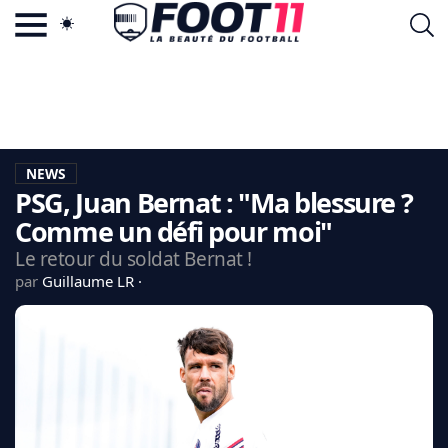
ACTU FOOTBALL POPULAIRE
FOOT11.COM
TAGS
LA TEAM
LA CHARTE
NEWS
VIE PRIVÉE
PSG, Juan Bernat : "Ma blessure ?
CGU
CONTACTEZ-NOUS
Comme un défi pour moi"
Le retour du soldat Bernat !
par
Guillaume LR
MERCATO
CDM 2026
EDF
PSG
LIGUE 1
REAL MADRID