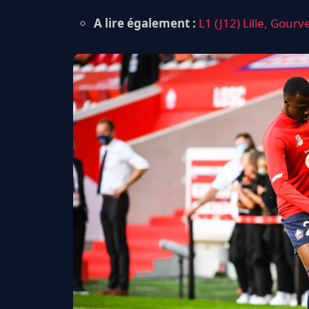
A lire également :
L1 (J12) Lille, Gour