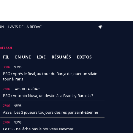
RN
L'AVIS DE LA RÉDAC'
FLASH
FIL
EN UNE
LIVE
RÉSUMÉS
EDITOS
30/07
NEWS
PSG : Après le Real, au tour du Barça de jouer un vilain
tour à Paris
27/07
L'AVIS DE LA RÉDAC'
PSG : Antonio Nusa, un destin à la Bradley Barcola ?
27/07
NEWS
ASSE : Les 3 joueurs toujours désirés par Saint-Etienne
27/07
NEWS
Le PSG ne lâche pas le nouveau Neymar