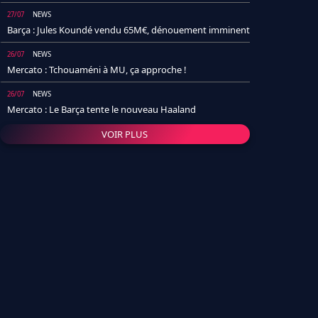
27/07
NEWS
Barça : Jules Koundé vendu 65M€, dénouement imminent
26/07
NEWS
Mercato : Tchouaméni à MU, ça approche !
26/07
NEWS
Mercato : Le Barça tente le nouveau Haaland
VOIR PLUS
26/07
NEWS
Real Madrid : Un socio annonce la date et le transfert de
Yan Diomande
25/07
NEWS
PSG : Après Arsenal, un autre club lâche l'affaire pour
Barcola
24/07
NEWS
Barça : Karim Adeyemi sème déjà la zizanie dans le
vestiaire !
24/07
L'AVIS DE LA RÉDAC'
Real Madrid : Pourquoi l'arrivée de Michael Olise va