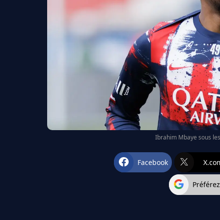
Ibrahim Mbaye sous le
Facebook
X.co
Préfére