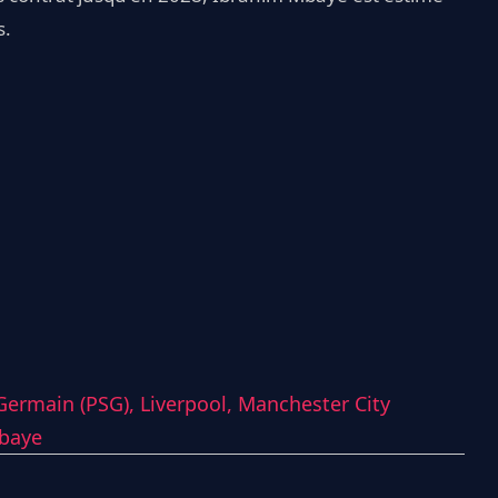
s.
-Germain (PSG),
Liverpool,
Manchester City
baye