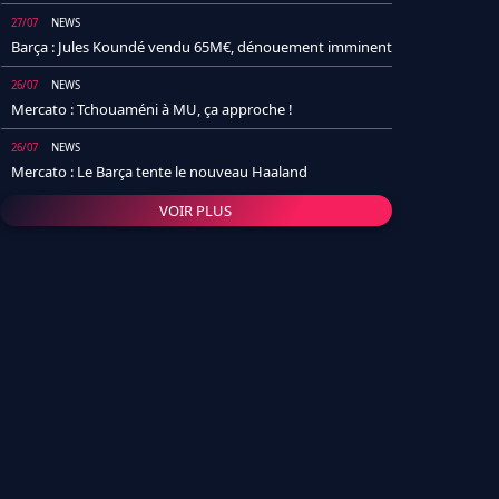
27/07
NEWS
Barça : Jules Koundé vendu 65M€, dénouement imminent
26/07
NEWS
Mercato : Tchouaméni à MU, ça approche !
26/07
NEWS
Mercato : Le Barça tente le nouveau Haaland
VOIR PLUS
26/07
NEWS
Real Madrid : Un socio annonce la date et le transfert de
Yan Diomande
25/07
NEWS
PSG : Après Arsenal, un autre club lâche l'affaire pour
Barcola
24/07
NEWS
Barça : Karim Adeyemi sème déjà la zizanie dans le
vestiaire !
24/07
L'AVIS DE LA RÉDAC'
Real Madrid : Pourquoi l'arrivée de Michael Olise va