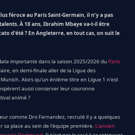
lus féroce au Paris Saint-Germain, il n'y a pas
alents. À 18 ans, Ibrahim Mbaye va-t-il être
ato d'été ? En Angleterre, en tout cas, on suit le
 date importante dans la saison 2025/2026 du
Paris
 faire, en demi-finale aller de la Ligue des
unich. Alors qu'un énième titre en Ligue 1 n'est
 espèrent aussi conserver leur couronne
tival animé ?
eur comme Dro Fernandez, recruté il y a quelques
r sa place au sein de l'équipe première.
L'ancien
 Borussia Dortmund
. Il n'est pas le seul à se retrouver