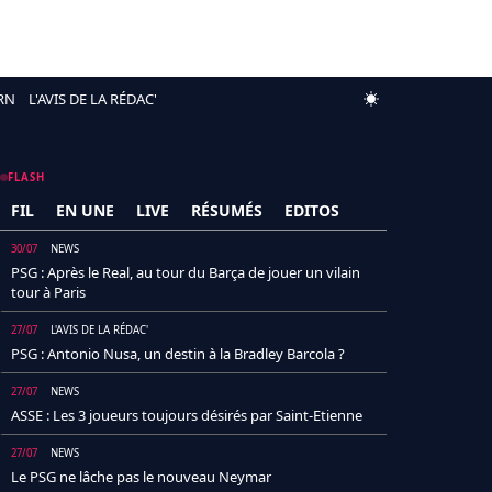
RN
L'AVIS DE LA RÉDAC'
FLASH
FIL
EN UNE
LIVE
RÉSUMÉS
EDITOS
30/07
NEWS
PSG : Après le Real, au tour du Barça de jouer un vilain
tour à Paris
27/07
L'AVIS DE LA RÉDAC'
PSG : Antonio Nusa, un destin à la Bradley Barcola ?
27/07
NEWS
ASSE : Les 3 joueurs toujours désirés par Saint-Etienne
27/07
NEWS
Le PSG ne lâche pas le nouveau Neymar