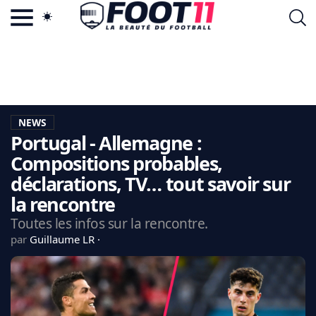
ACTU FOOTBALL POPULAIRE
FOOT11.COM
TAGS
LA TEAM
LA CHARTE
NEWS
VIE PRIVÉE
Portugal - Allemagne :
CGU
CONTACTEZ-NOUS
Compositions probables,
déclarations, TV… tout savoir sur
la rencontre
Toutes les infos sur la rencontre.
MERCATO
par
Guillaume LR
CDM 2026
EDF
PSG
LIGUE 1
REAL MADRID