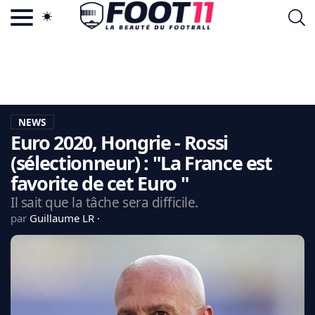
ACTU FOOTBALL POPULAIRE
FOOT11.COM
TAGS
LA TEAM
LA CHARTE
NEWS
VIE PRIVÉE
Euro 2020, Hongrie - Rossi
CGU
CONTACTEZ-NOUS
(sélectionneur) : "La France est
favorite de cet Euro "
Il sait que la tâche sera difficile.
par
Guillaume LR
MERCATO
CDM 2026
EDF
PSG
LIGUE 1
REAL MADRID