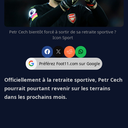
FC BARCELONE
MANCHESTER UNITED
CHELSEA
ARSENAL
Petr Cech bientôt forcé à sortir de sa retraite sportive ?
BAYERN
Icon Sport
L'AVIS DE LA RÉDAC'
Préférez Foot11.com sur Google
Officiellement à la retraite sportive, Petr Cech
pourrait pourtant revenir sur les terrains
dans les prochains mois.