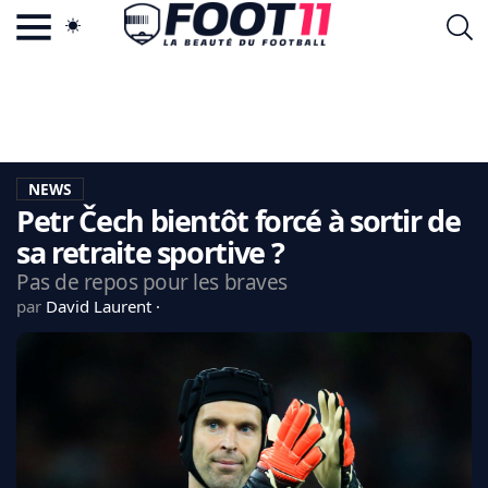
ACTU FOOTBALL POPULAIRE
FOOT11.COM
TAGS
LA TEAM
LA CHARTE
NEWS
VIE PRIVÉE
Petr Čech bientôt forcé à sortir de
CGU
CONTACTEZ-NOUS
sa retraite sportive ?
Pas de repos pour les braves
par
David Laurent
MERCATO
CDM 2026
EDF
PSG
LIGUE 1
REAL MADRID