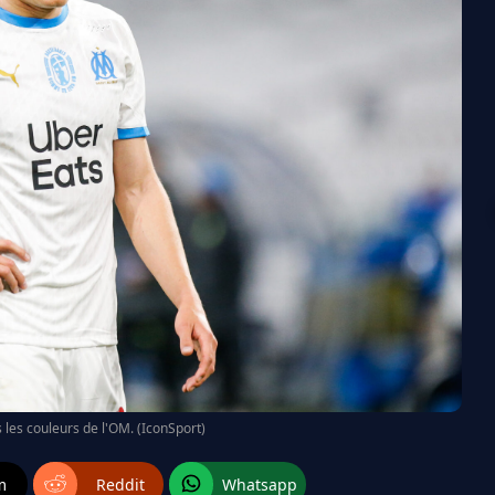
s les couleurs de l'OM. (IconSport)
m
Reddit
Whatsapp