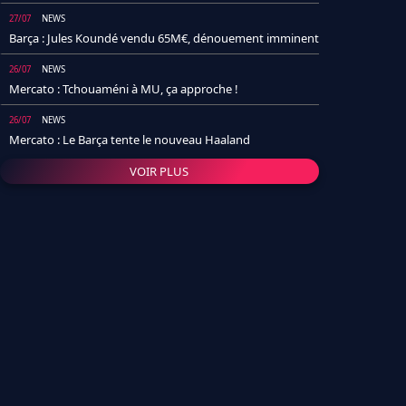
27/07
NEWS
Barça : Jules Koundé vendu 65M€, dénouement imminent
26/07
NEWS
Mercato : Tchouaméni à MU, ça approche !
26/07
NEWS
Mercato : Le Barça tente le nouveau Haaland
VOIR PLUS
26/07
NEWS
Real Madrid : Un socio annonce la date et le transfert de
Yan Diomande
25/07
NEWS
PSG : Après Arsenal, un autre club lâche l'affaire pour
Barcola
24/07
NEWS
Barça : Karim Adeyemi sème déjà la zizanie dans le
vestiaire !
24/07
L'AVIS DE LA RÉDAC'
Real Madrid : Pourquoi l'arrivée de Michael Olise va