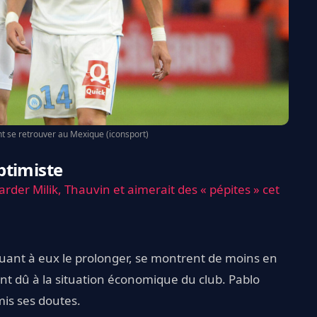
t se retrouver au Mexique (iconsport)
ptimiste
rder Milik, Thauvin et aimerait des « pépites » cet
 quant à eux le prolonger, se montrent de moins en
nt dû à la situation économique du club. Pablo
is ses doutes.