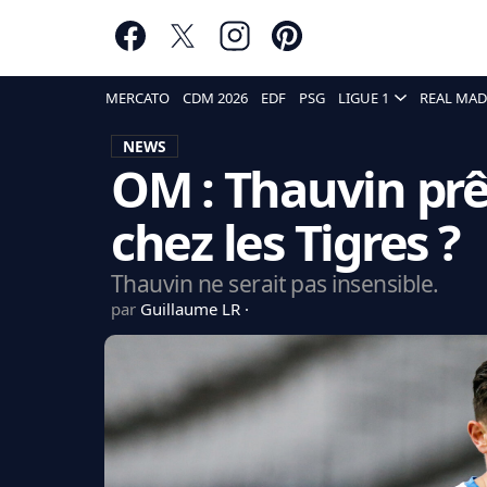
MERCATO
CDM 2026
EDF
PSG
LIGUE 1
REAL MAD
NEWS
OM : Thauvin prê
chez les Tigres ?
Thauvin ne serait pas insensible.
par
Guillaume LR