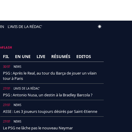
RN
L'AVIS DE LA RÉDAC'
FLASH
FIL
EN UNE
LIVE
RÉSUMÉS
EDITOS
30/07
NEWS
PSG : Après le Real, au tour du Barça de jouer un vilain
tour à Paris
27/07
L'AVIS DE LA RÉDAC'
PSG : Antonio Nusa, un destin à la Bradley Barcola ?
27/07
NEWS
ASSE : Les 3 joueurs toujours désirés par Saint-Etienne
27/07
NEWS
Le PSG ne lâche pas le nouveau Neymar