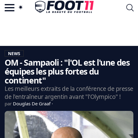
ACTU FOOTBALL POPULAIRE
FOOT11.COM
TAGS
LA TEAM
LA CHARTE
NEWS
VIE PRIVÉE
OM - Sampaoli : "l'OL est l'une des
CGU
CONTACTEZ-NOUS
équipes les plus fortes du
continent"
Les meilleurs extraits de la conférence de presse
de l'entraîneur argentin avant "l'Olympico" !
MERCATO
par
Douglas De Graaf
CDM 2026
EDF
PSG
LIGUE 1
REAL MADRID