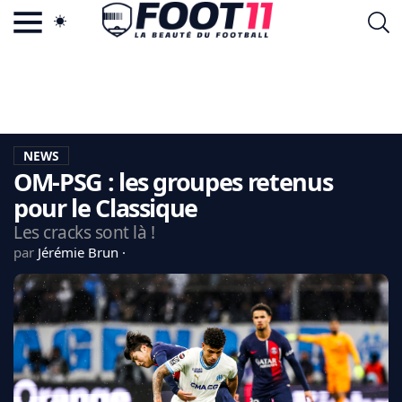
ACTU FOOTBALL POPULAIRE
FOOT11.COM
TAGS
LA TEAM
LA CHARTE
NEWS
VIE PRIVÉE
OM-PSG : les groupes retenus
CGU
CONTACTEZ-NOUS
pour le Classique
Les cracks sont là !
par
Jérémie Brun
MERCATO
CDM 2026
EDF
PSG
LIGUE 1
REAL MADRID