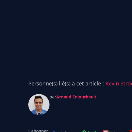
Personne(s) lié(s) à cet article :
Kevin Str
par
Arnaud Enjourbault
S'abonner