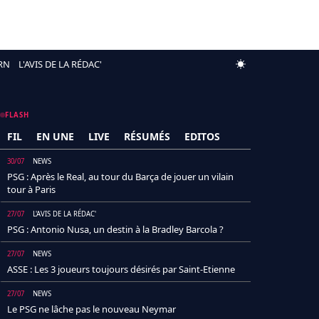
RN
L'AVIS DE LA RÉDAC'
FLASH
FIL
EN UNE
LIVE
RÉSUMÉS
EDITOS
30/07
NEWS
PSG : Après le Real, au tour du Barça de jouer un vilain
tour à Paris
27/07
L'AVIS DE LA RÉDAC'
PSG : Antonio Nusa, un destin à la Bradley Barcola ?
27/07
NEWS
ASSE : Les 3 joueurs toujours désirés par Saint-Etienne
27/07
NEWS
Le PSG ne lâche pas le nouveau Neymar