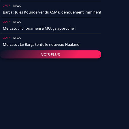
27/07
NEWS
Barça : Jules Koundé vendu 65M€, dénouement imminent
26/07
NEWS
Mercato : Tchouaméni à MU, ça approche !
26/07
NEWS
Mercato : Le Barça tente le nouveau Haaland
VOIR PLUS
26/07
NEWS
Real Madrid : Un socio annonce la date et le transfert de
Yan Diomande
25/07
NEWS
PSG : Après Arsenal, un autre club lâche l'affaire pour
Barcola
24/07
NEWS
Barça : Karim Adeyemi sème déjà la zizanie dans le
vestiaire !
24/07
L'AVIS DE LA RÉDAC'
Real Madrid : Pourquoi l'arrivée de Michael Olise va