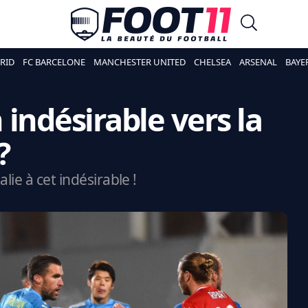
RID
FC BARCELONE
MANCHESTER UNITED
CHELSEA
ARSENAL
BAYE
indésirable vers la
?
lie à cet indésirable !