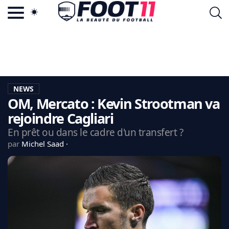
ACTU FOOTBALL POPULAIRE
FOOT11.COM
TAGS
LA TEAM
LA CHARTE
NEWS
VIE PRIVÉE
OM, Mercato : Kevin Strootman va
CGU
CONTACTEZ-NOUS
rejoindre Cagliari
En prêt ou dans le cadre d'un transfert ?
par
Michel Saad
MERCATO
CDM 2026
EDF
PSG
LIGUE 1
REAL MADRID