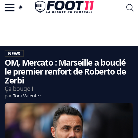
ACTU FOOTBALL POPULAIRE
FOOT11.COM
TAGS
LA TEAM
LA CHARTE
NEWS
VIE PRIVÉE
OM, Mercato : Marseille a bouclé
CGU
CONTACTEZ-NOUS
le premier renfort de Roberto de
Zerbi
Ça bouge !
par
Toni Valente
MERCATO
CDM 2026
EDF
PSG
LIGUE 1
REAL MADRID