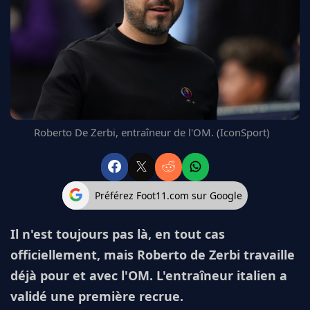
FC BARCELONE
MANCHESTER UNITED
CHELSEA
ARSENAL
BAYERN
L'AVIS DE LA RÉDAC'
Roberto De Zerbi, entraîneur de l'OM. (IconSport)
Préférez Foot11.com sur Google
Il n'est toujours pas là, en tout cas
officiellement, mais Roberto de Zerbi travaille
déjà pour et avec l'OM. L'entraîneur italien a
validé une première recrue.