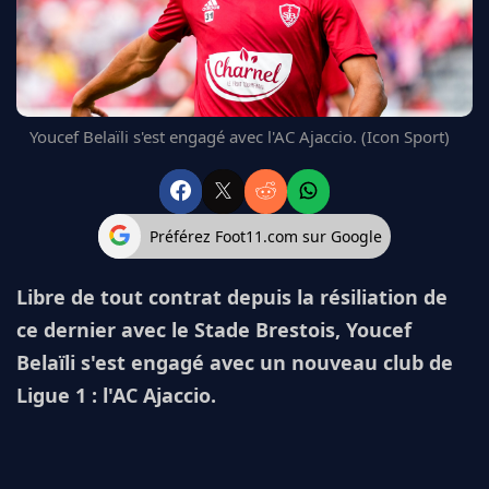
FC BARCELONE
MANCHESTER UNITED
CHELSEA
ARSENAL
BAYERN
Youcef Belaïli s'est engagé avec l'AC Ajaccio. (Icon Sport)
L'AVIS DE LA RÉDAC'
Préférez Foot11.com sur Google
Libre de tout contrat depuis la résiliation de
ce dernier avec le Stade Brestois, Youcef
Belaïli s'est engagé avec un nouveau club de
Ligue 1 : l'AC Ajaccio.