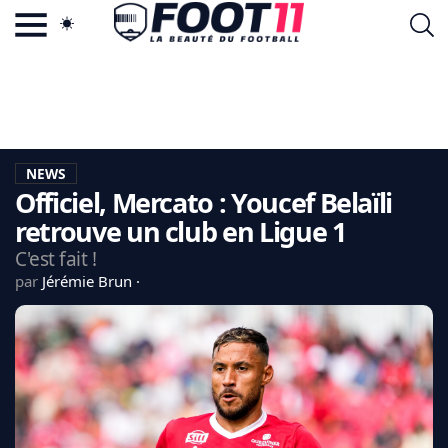
ACTU FOOTBALL POPULAIRE
FOOT11.COM
TAGS
LA TEAM
LA CHARTE
NEWS
VIE PRIVÉE
Officiel, Mercato : Youcef Belaïli
CGU
CONTACTEZ-NOUS
retrouve un club en Ligue 1
C'est fait !
par
Jérémie Brun
MERCATO
CDM 2026
EDF
PSG
LIGUE 1
REAL MADRID