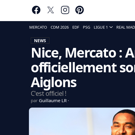
MERCATO
CDM 2026
EDF
PSG
LIGUE 1
REAL MAD
NEWS
Nice, Mercato : A
officiellement so
Aiglons
C'est officiel !
par
Guillaume LR