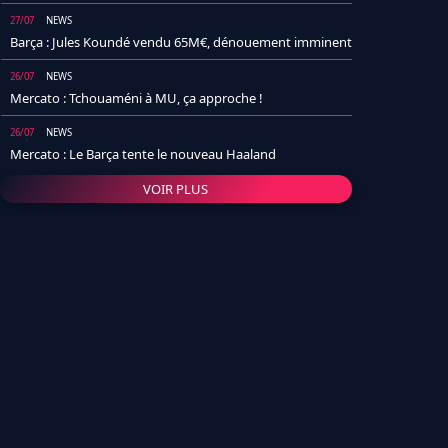
27/07
NEWS
Barça : Jules Koundé vendu 65M€, dénouement imminent
26/07
NEWS
Mercato : Tchouaméni à MU, ça approche !
26/07
NEWS
Mercato : Le Barça tente le nouveau Haaland
VOIR PLUS
26/07
NEWS
Real Madrid : Un socio annonce la date et le transfert de
Yan Diomande
25/07
NEWS
PSG : Après Arsenal, un autre club lâche l'affaire pour
Barcola
24/07
NEWS
Barça : Karim Adeyemi sème déjà la zizanie dans le
vestiaire !
24/07
L'AVIS DE LA RÉDAC'
Real Madrid : Pourquoi l'arrivée de Michael Olise va