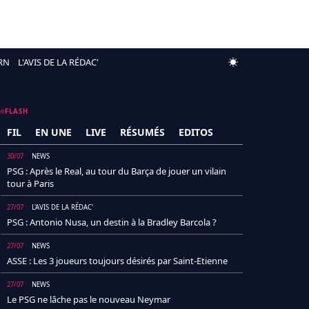
RN
L'AVIS DE LA RÉDAC'
FLASH
FIL
EN UNE
LIVE
RÉSUMÉS
EDITOS
30/07
NEWS
PSG : Après le Real, au tour du Barça de jouer un vilain
tour à Paris
27/07
L'AVIS DE LA RÉDAC'
PSG : Antonio Nusa, un destin à la Bradley Barcola ?
27/07
NEWS
ASSE : Les 3 joueurs toujours désirés par Saint-Etienne
27/07
NEWS
Le PSG ne lâche pas le nouveau Neymar