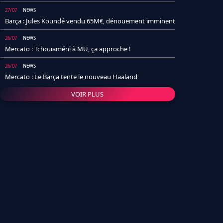
27/07
NEWS
Barça : Jules Koundé vendu 65M€, dénouement imminent
26/07
NEWS
Mercato : Tchouaméni à MU, ça approche !
26/07
NEWS
Mercato : Le Barça tente le nouveau Haaland
VOIR PLUS
26/07
NEWS
Real Madrid : Un socio annonce la date et le transfert de
Yan Diomande
25/07
NEWS
PSG : Après Arsenal, un autre club lâche l'affaire pour
Barcola
24/07
NEWS
Barça : Karim Adeyemi sème déjà la zizanie dans le
vestiaire !
24/07
L'AVIS DE LA RÉDAC'
Real Madrid : Pourquoi l'arrivée de Michael Olise va