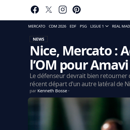
MERCATO
CDM 2026
EDF
PSG
LIGUE 1
REAL MAD
NEWS
Nice, Mercato : 
l’OM pour Amavi
Le défenseur devrait bien retourner 
récent départ d'un autre latéral de N
par
Kenneth Bosse