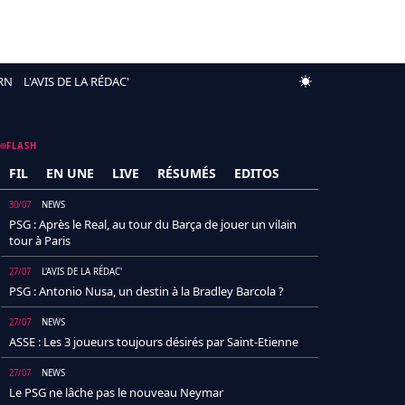
RN
L'AVIS DE LA RÉDAC'
FLASH
FIL
EN UNE
LIVE
RÉSUMÉS
EDITOS
30/07
NEWS
PSG : Après le Real, au tour du Barça de jouer un vilain
tour à Paris
27/07
L'AVIS DE LA RÉDAC'
PSG : Antonio Nusa, un destin à la Bradley Barcola ?
27/07
NEWS
ASSE : Les 3 joueurs toujours désirés par Saint-Etienne
27/07
NEWS
Le PSG ne lâche pas le nouveau Neymar