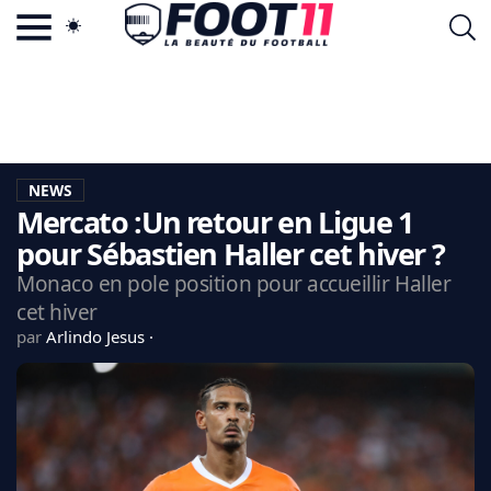
ACTU FOOTBALL POPULAIRE
FOOT11.COM
TAGS
LA TEAM
LA CHARTE
NEWS
VIE PRIVÉE
Mercato :Un retour en Ligue 1
CGU
CONTACTEZ-NOUS
pour Sébastien Haller cet hiver ?
Monaco en pole position pour accueillir Haller
cet hiver
par
Arlindo Jesus
MERCATO
CDM 2026
EDF
PSG
LIGUE 1
REAL MADRID