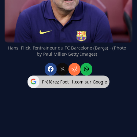
FC BARCELONE
MANCHESTER UNITED
CHELSEA
ARSENAL
BAYERN
L'AVIS DE LA RÉDAC'
Hansi Flick, l'entraineur du FC Barcelone (Barça) - (Photo
by Paul Miller/Getty Images)
Préférez Foot11.com sur Google