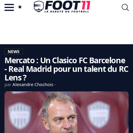
ACTU FOOTBALL POPULAIRE
FOOT11.COM
TAGS
LA TEAM
LA CHARTE
NEWS
VIE PRIVÉE
Mercato : Un Clasico FC Barcelone
CGU
CONTACTEZ-NOUS
- Real Madrid pour un talent du RC
Lens ?
par
Alexandre Chochois
MERCATO
CDM 2026
EDF
PSG
LIGUE 1
REAL MADRID